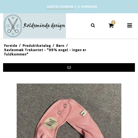
HURTIG LEVERING
1-2 HVERDAGE
0
Forside
/
Produktkatalog
/
Børn
/
Savlesmæk Trekantet - "99% engel - ingen er
fuldkommen"