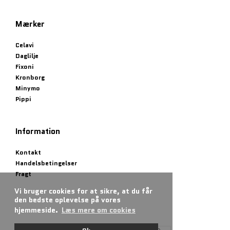
Mærker
Celavi
Daglilje
Fixoni
Kronborg
Minymo
Pippi
Information
Kontakt
Handelsbetingelser
Fragt
Vi bruger cookies for at sikre, at du får
den bedste oplevelse på vores
hjemmeside.
Læs mere om cookies