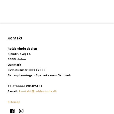
Kontakt
Roldsminde design
Kjemtrupvej 14
9500 Hobro
Danmark
CVR-nummer
:
38117890
Bankoplysninger
:
Sparrekassen Danmark
Telefonnr.
:
29107451
E-mail
:
kontakt@roldsminde.dk
Sitemap