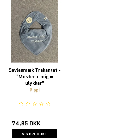
Savlesmæk Trekantet -
"Moster + mig =
ulykker"
Pippi
74,95 DKK
VIS PRODUKT