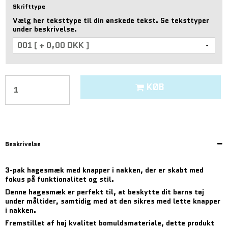
Skrifttype
Vælg her teksttype til din ønskede tekst. Se teksttyper
under beskrivelse.
KØB
Beskrivelse
3-pak hagesmæk med knapper i nakken, der er skabt med
fokus på funktionalitet og stil.
Denne hagesmæk er perfekt til, at beskytte dit barns tøj
under måltider, samtidig med at den sikres med lette knapper
i nakken.
Fremstillet af høj kvalitet bomuldsmateriale, dette produkt