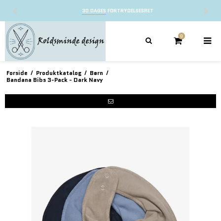
30 DAGES
FORTRYDELSESRET
0
Forside
/
Produktkatalog
/
Børn
/
Bandana Bibs 3-Pack - Dark Navy