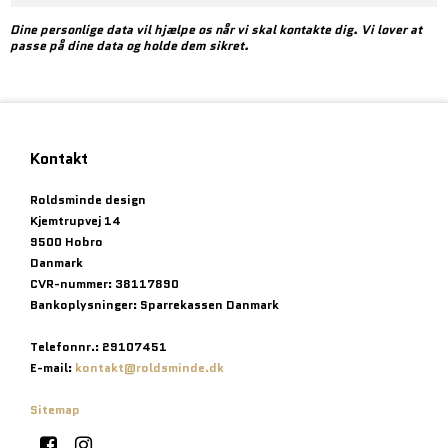
Dine personlige data vil hjælpe os når vi skal kontakte dig. Vi lover at
passe på dine data og holde dem sikret.
Kontakt
Roldsminde design
Kjemtrupvej 14
9500 Hobro
Danmark
CVR-nummer
:
38117890
Bankoplysninger
:
Sparrekassen Danmark
Telefonnr.
:
29107451
E-mail
:
kontakt@roldsminde.dk
Sitemap