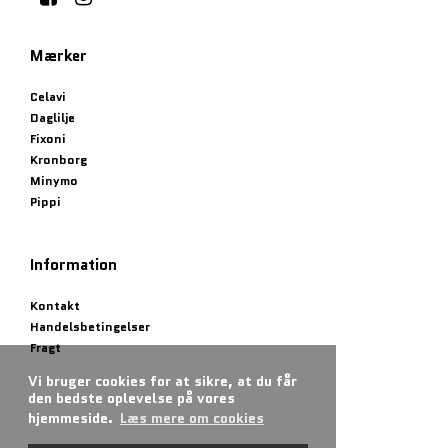
Mærker
Celavi
Daglilje
Fixoni
Kronborg
Minymo
Pippi
Information
Kontakt
Handelsbetingelser
Fragt
Vi bruger cookies for at sikre, at du får
den bedste oplevelse på vores
hjemmeside.
Læs mere om cookies